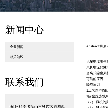
新闻中心
Abstract:
风扇
企业新闻
相关知识
风扇电流表是
风机电流的减
当袋式除尘风
联系我们
可能的原因。
降流原因
1工艺选型原
1除尘器选型
（2） 风机
地址: 辽宁省鞍山市铁西区通尊科
（3） 进排