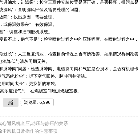
缩空气进油水，进滤袋”：检查三联件安装位置是否正确，是否损坏，排污点
系统漏风”：查明漏风部位及需要处理的问题。
阀故障”：找出原因，需要处理。
温，或保温效果差”：有效保温。
堵塞”：调整和控制磨机系统。
气速度跟不上，供气不足”：检查喷射过程之中的压降程度。在喷射过程之中
灰周期过长”：人工反复清灰，检查目前情况是否有所改善。如果情况得到改
电流降低与清灰周期无关。
降阀和脉冲阀”问题：检查脉冲阀、电磁换向阀和气缸是否损坏，是否有机械
缩空气系统粉尘”：拆下空气回路、脉冲阀并清洁。
袋使用时间太长”：更换新的布袋。
处理高浓度烟气时，在燃烧室间增加燃烧室板。
浏览量: 6,996
离心通风机全压,动压与静压的关系
除尘风机日常操作的注意事项