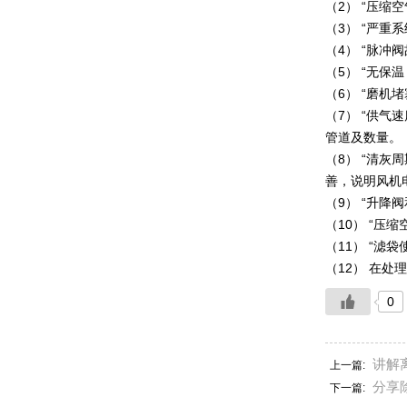
（2） “压
（3） “严重
（4） “脉冲
（5） “无保
（6） “磨机
（7） “供
管道及数量。
（8） “清
善，说明风机
（9） “升
（10） “压
（11） “滤
（12） 在
0
讲解
上一篇:
分享
下一篇: