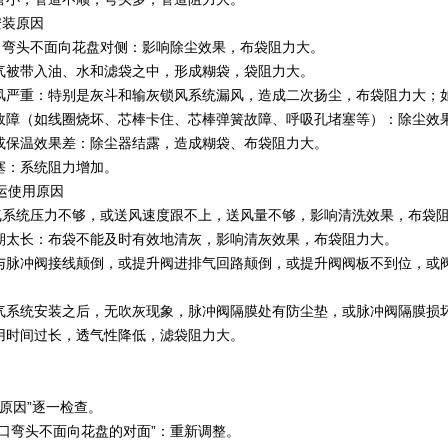
安装原因
口弯头不面向花盘对侧：影响除尘效果，布袋阻力大。
空气被带入油、水和滤袋之中，形成糊袋，袋阻力大。
漏风严重：特别是灰斗和输灰锁风系统漏风，造成二次扬尘，布袋阻力大；
阀故障（如线圈烧坏、芯棒卡住、芯棒弹簧故障、呼吸孔堵塞等）：除尘效
温或保温效果差：除尘器结露，造成糊袋、布袋阻力大。
堵塞：系统阻力增加。
运使用原因
气系统压力不够，或送风速度跟不上，送风量不够，影响清洗效果，布袋
周期太长：布袋不能及时有效地清灰，影响清灰效果，布袋阻力大。
阀与脉冲阀接线颠倒，或提升阀进排气回路颠倒，或提升阀阀板不到位，或
空气系统安装之后，无吹灰现象，脉冲阀隔膜处有防尘垫，或脉冲阀隔膜损
使用时间过长，透气性降低，滤袋阻力大。
原因”逐一检查。
出口弯头不面向花盘的对面”：重新调整。