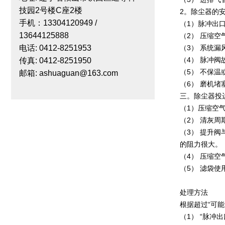
技园2号楼C座2楼
2。除尘器的
手机：13304120949 /
（1）脉冲出
13644125888
（2） 压缩
电话: 0412-8251953
（3） 系统
（4） 脉冲
传真: 0412-8251950
（5） 不保
邮箱:
ashuaguan@163.com
（6） 磨机
三。除尘器投
（1）压缩空
（2） 清灰
（3） 提升
的阻力很大。
（4） 压缩
（5） 滤袋
处理方法
根据超过“可能
（1） “脉冲