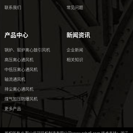
联系我们
常见问题
产品中心
新闻资讯
锅炉、窑炉离心鼓引风机
企业新闻
高压离心通风机
相关知识
中低压离心通风机
轴流通风机
排尘离心通风机
煤气加压防爆风机
更多产品