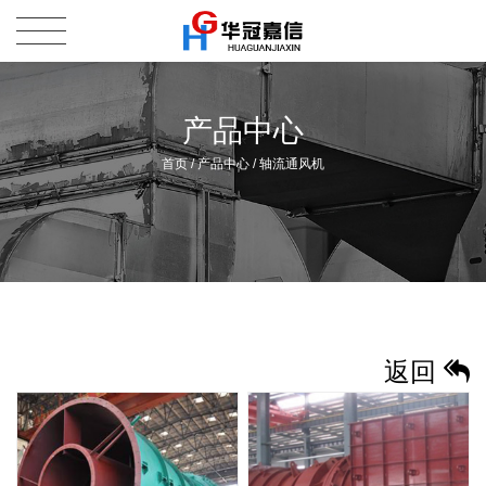
产品中心
首页
/
产品中心
/
轴流通风机
返回