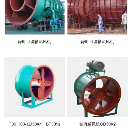
静叶可调轴流风机
静叶可调轴流风机
T30（03-11\30K4）BT30轴
轴流通风机GD30K2