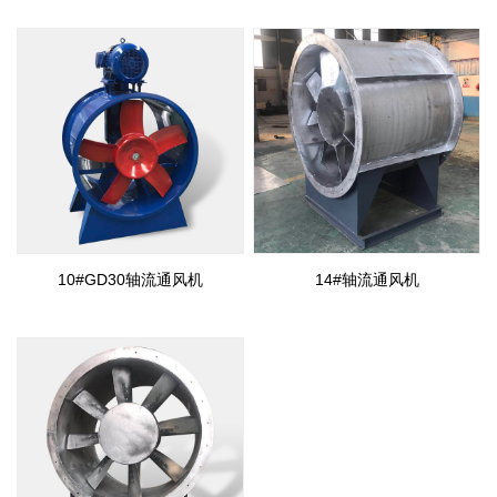
10#GD30轴流通风机
14#轴流通风机