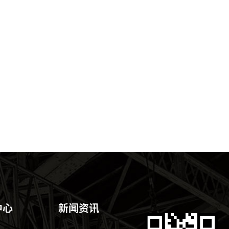
中心
新闻资讯