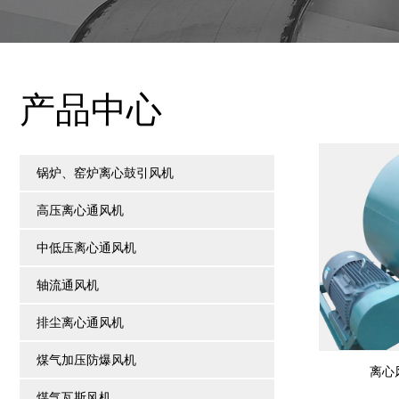
产品中心
锅炉、窑炉离心鼓引风机
高压离心通风机
中低压离心通风机
轴流通风机
排尘离心通风机
煤气加压防爆风机
煤气瓦斯风机