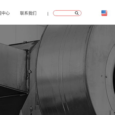
闻中心
联系我们