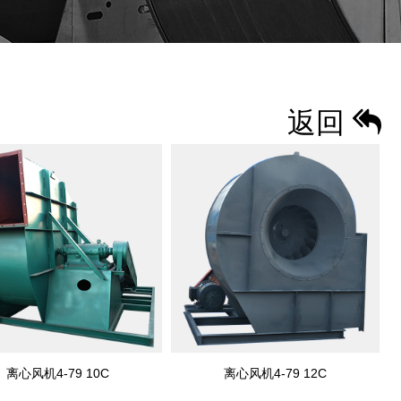
返回
离心风机4-79 10C
离心风机4-79 12C