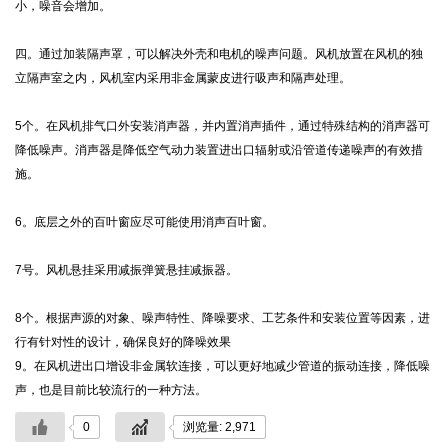
小，噪音会增加。
四。通过加装隔声罩，可以解决外壳和电机的噪声问题。风机放置在风机的独
立隔声室之内，风机室内采用非金属蒙皮进行吸声和隔声处理。
5个。在风机排气口外安装消声器，并内置消声插件，通过特殊结构的消声器可
降低噪声。消声器是降低空气动力装置进出口辐射或沿管道传递噪声的有效措
施。
6。底层之外的百叶窗应尽可能使用消声百叶窗。
7号。风机悬挂采用减振弹簧悬挂减振器。
8个。根据声源的对象、噪声特性、降噪要求、工艺条件和安装位置等因素，进
行有针对性的设计，确保良好的降噪效果
9。在风机进出口增设非金属软连接，可以更好地减少管道的振动连接，降低噪
声，也是目前比较流行的一种方法。
0
浏览量: 2,971