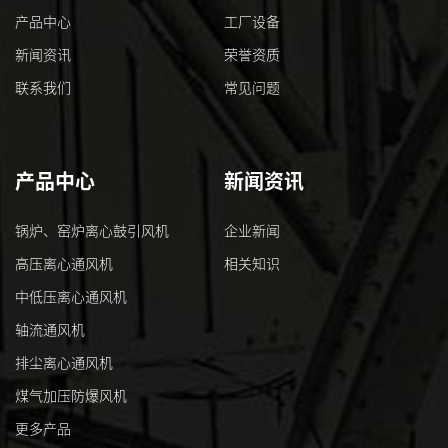
产品中心
工厂设备
新闻资讯
荣誉资质
联系我们
常见问题
产品中心
新闻资讯
锅炉、窑炉离心鼓引风机
企业新闻
高压离心通风机
相关知识
中低压离心通风机
轴流通风机
排尘离心通风机
煤气加压防爆风机
更多产品