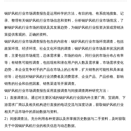
锅炉风机行业市场调查报告是运用科学的方法，有目的地、有系统地搜集、记
录、整理有关锅炉风机行业市场信息和资料，分析锅炉风机行业市场情况，了
解锅炉风机行业市场的现状及其发展趋势，为锅炉风机行业投资决策或营销决
策提供客观的、正确的资料。
锅炉风机行业市场调查报告包含的内容有：锅炉风机行业市场环境调查，包括
政策环境、经济环境、社会文化环境的调查；锅炉风机行业市场基本状况的调
查，主要包括市场规范，总体需求量，市场的动向，同行业的市场分布占有率
等；有销售可能性调查，包括现有和潜在用户的人数及需求量，市场需求变化
趋势，本企业竞争对手的产品在市场上的占有率，扩大销售的可能性和具体途
径等；还包括对锅炉风机行业消费者及消费需求、企业产品、产品价格、影响
销售的社会和自然因素、销售渠道等开展调查。
锅炉风机行业市场调查报告采用直接调查与间接调查两种研究方法：
1）直接调查法。通过对主要区域的锅炉风机行业国内外主要厂商、贸易商、下
游需求厂商以及相关机构进行直接的电话交流与深度访谈，获取锅炉风机行业
相关产品市场中的原始数据与资料。
2）间接调查法。充分利用各种资源以及所掌握历史数据与二手资料，及时获取
关于中国锅炉风机行业的相关信息与动态数据。