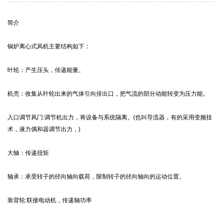
简介
锅炉离心式风机主要结构如下：
叶轮：产生压头，传递能量。
机壳：收集从叶轮出来的气体引向排出口，把气流的部分动能转变为压力能。
入口调节风门:调节机出力，将设备与系统隔离。(也叫导流器，有的采用变频技
术，液力偶和器调节出力，)
大轴：传递扭矩
轴承：承受转子的径向轴向载荷，限制转子的径向轴向的运动位置。
靠背轮:联接电动机，传递轴功率