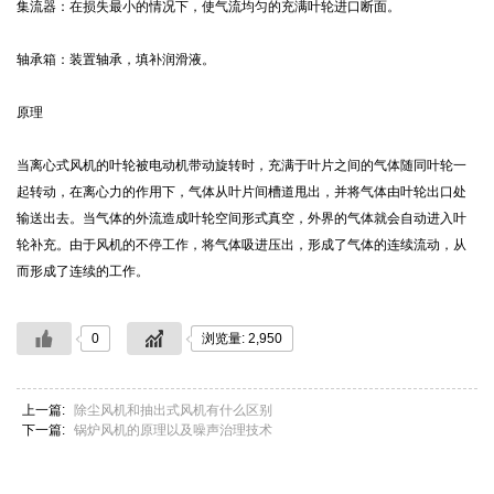
集流器：在损失最小的情况下，使气流均匀的充满叶轮进口断面。
轴承箱：装置轴承，填补润滑液。
原理
当离心式风机的叶轮被电动机带动旋转时，充满于叶片之间的气体随同叶轮一
起转动，在离心力的作用下，气体从叶片间槽道甩出，并将气体由叶轮出口处
输送出去。当气体的外流造成叶轮空间形式真空，外界的气体就会自动进入叶
轮补充。由于风机的不停工作，将气体吸进压出，形成了气体的连续流动，从
而形成了连续的工作。
0
浏览量: 2,950
上一篇:
除尘风机和抽出式风机有什么区别
下一篇:
锅炉风机的原理以及噪声治理技术