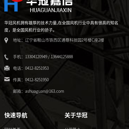
华冠风机拥有雄厚的技术力量,在全国风机行业中具有很高的知名
度，是全国风机行业的骄子。
地址：辽宁省鞍山市铁西区通尊科技园2号楼C座2楼
手机：13304120949 / 13644125888
电话：0412-8251953
传真：0412-8251950
邮箱：ashuaguan@163.com
快速导航
关于华冠