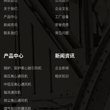
网站首页
公司简介
关于我们
企业文化
产品中心
工厂设备
新闻资讯
荣誉资质
联系我们
常见问题
产品中心
新闻资讯
锅炉、窑炉离心鼓引风机
企业新闻
高压离心通风机
相关知识
中低压离心通风机
轴流通风机
排尘离心通风机
煤气加压防爆风机