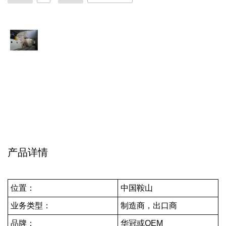
产品详情
位置：
中国鞍山
业务类型：
制造商，出口商
品牌：
华冠或OEM