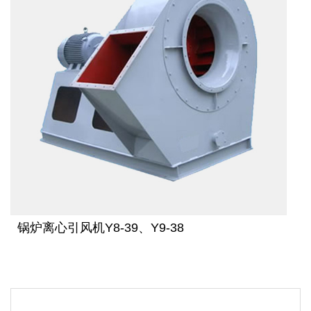
锅炉离心引风机Y8-39、Y9-38