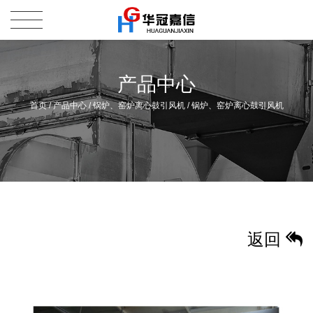
产品中心
首页
/
产品中心
/
锅炉、窑炉离心鼓引风机
/
锅炉、窑炉离心鼓引风机
返回