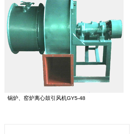
锅炉、窑炉离心鼓引风机GY5-48