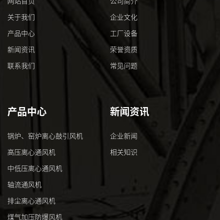
网站首页
公司简介
关于我们
企业文化
产品中心
工厂设备
新闻资讯
荣誉资质
联系我们
常见问题
产品中心
新闻资讯
锅炉、窑炉离心鼓引风机
企业新闻
高压离心通风机
相关知识
中低压离心通风机
轴流通风机
排尘离心通风机
煤气加压防爆风机