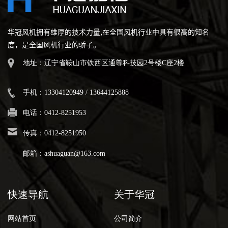
华冠风机拥有雄厚的技术力量,在全国风机行业中具有很高的知名
度，是全国风机行业的骄子。
地址：辽宁省鞍山市铁西区通尊科技园2号楼C座2楼
手机：13304120949 / 13644125888
电话：0412-8251953
传真：0412-8251950
邮箱：ashuaguan@163.com
快速导航
关于华冠
网站首页
公司简介