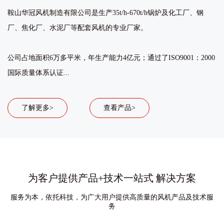
鞍山华冠风机制造有限公司是生产35t/h-670t/h锅炉及化工厂、钢
厂、焦化厂、水泥厂等配套风机的专业厂家。
公司占地面积6万多平米，年生产能力4亿元；通过了ISO9001：2000
国际质量体系认证...
了解更多>
查看产品>
为客户提供产品+技术一站式 解决方案
服务为本，依托科技，为广大用户提供高质量的风机产品及技术服
务