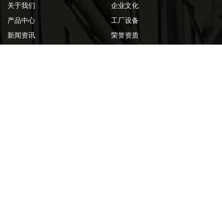
关于我们
企业文化
产品中心
工厂设备
新闻资讯
荣誉资质
联系我们
常见问题
产品中心
新闻资讯
锅炉、窑炉离心鼓引风机
企业新闻
高压离心通风机
相关知识
中低压离心通风机
轴流通风机
排尘离心通风机
煤气加压防爆风机
更多产品