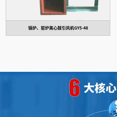
锅炉、窑炉离心鼓引风机GY5-48