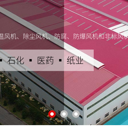
温风机、除尘风机、防腐、防爆风机和非标风
▪ 石化 ▪ 医药 ▪ 纸业