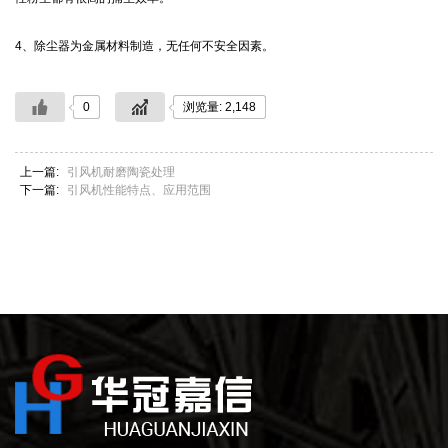
4、除尘器为金属材料制造，无任何不安全因素。
0
浏览量: 2,148
上一篇:
引风机耐磨陶瓷处理
下一篇:
引风机性能特点、应用范围