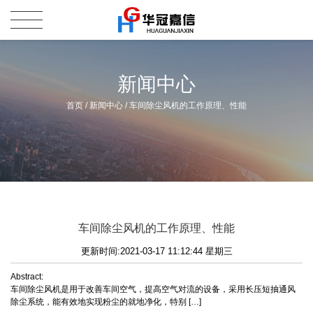
新闻中心
首页
/
新闻中心
/
车间除尘风机的工作原理、性能
车间除尘风机的工作原理、性能
更新时间:2021-03-17 11:12:44 星期三
Abstract:
车间除尘风机是用于改善车间空气，提高空气对流的设备，采用长压短抽通风
除尘系统，能有效地实现粉尘的就地净化，特别 […]