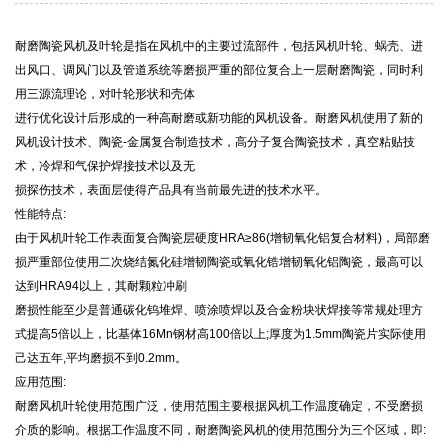
耐磨陶瓷风机及叶轮是指在风机中的主要过流部件，包括风机叶轮、蜗壳、进
出风口、调风门以及管道系统等磨损严重的部位复合上一层耐磨陶瓷，同时利
用三源流理论，对叶轮形状和壳体
进行优化设计后形成的一种高耐磨或新功能的风机设备。耐磨风机使用了新的
风机设计技术、陶瓷-金属复合制造技术，高分子复合陶瓷技术，真空粘贴技
术，冷焊和气保护焊接技术以及无
损探伤技术，表面层使得产品具有当前最先进的技术水平。
性能特点:
由于风机叶轮工作表面复合陶瓷层硬度HRA≥86(增韧氧化铝复合材料)，局部磨
损严重部位使用二次烧结氮化硅增韧陶瓷或氧化锆增韧氧化铝陶瓷，最高可以
达到HRA94以上，其耐颗粒冲刷
磨损性能至少是普通碳化钨堆焊、喷涂喷焊以及合金粉块状焊接等常规处理方
式提高5倍以上，比基体16Mn钢材高100倍以上;厚度为1.5mm陶瓷片实际使用
己达五年,平均磨损不到0.2mm。
应用范围:
耐磨风机叶轮使用范围广泛，使用范围主要根据风机工作温度确定，不受磨损
介质的影响。根据工作温度不同，耐磨陶瓷风机的使用范围分为三个区域，即: