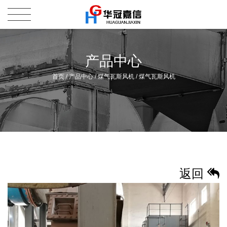
产品中心
首页
/
产品中心
/
煤气瓦斯风机
/
煤气瓦斯风机
返回