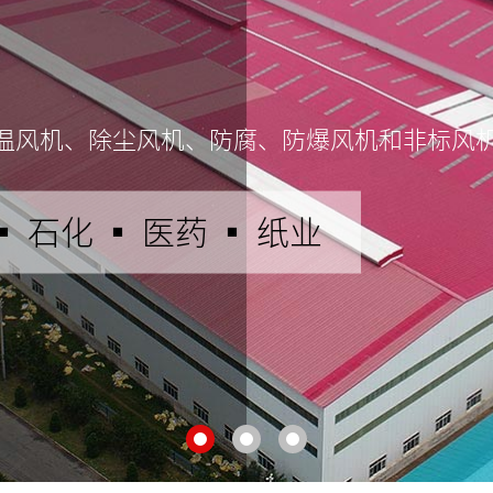
温风机、除尘风机、防腐、防爆风机和非标风
▪ 石化 ▪ 医药 ▪ 纸业