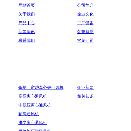
网站首页
公司简介
关于我们
企业文化
产品中心
工厂设备
新闻资讯
荣誉资质
联系我们
常见问题
产品中心
新闻资讯
锅炉、窑炉离心鼓引风机
企业新闻
高压离心通风机
相关知识
中低压离心通风机
轴流通风机
排尘离心通风机