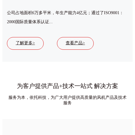
公司占地面积6万多平米，年生产能力4亿元；通过了ISO9001：
2000国际质量体系认证...
了解更多>
查看产品>
为客户提供产品+技术一站式 解决方案
服务为本，依托科技，为广大用户提供高质量的风机产品及技术
服务