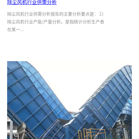
除尘风机行业供需分析
除尘风机行业供需分析报告的主要分析要点是： 1）
除尘风机行业产能/产量分析。是指统计分析生产者
在某一...