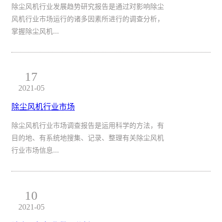
除尘风机行业发展趋势研究报告是通过对影响除尘
风机行业市场运行的诸多因素所进行的调查分析，
掌握除尘风机...
17
2021-05
除尘风机行业市场
除尘风机行业市场调查报告是运用科学的方法，有
目的地、有系统地搜集、记录、整理有关除尘风机
行业市场信息...
10
2021-05