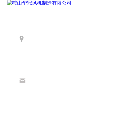
华冠风机拥有雄厚的技术力量,在全国风机行业中具有很高的知名
度，是全国风机行业的骄子。
地址：辽宁省鞍山市铁西区通尊科技园2号楼C座2楼
手机：13304120949 / 13644125888
电话：0412-8251953
传真：0412-8251950
邮箱：ashuaguan@163.com
快速导航
关于华冠