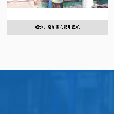
锅炉、窑炉离心鼓引风机