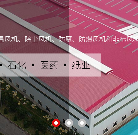
温风机、除尘风机、防腐、防爆风机和非标风
▪ 石化 ▪ 医药 ▪ 纸业